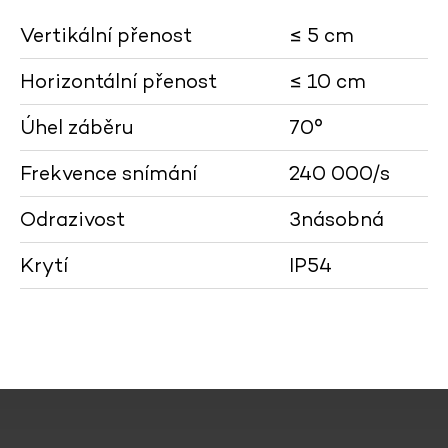
Vertikální přenost
≤ 5 cm
Horizontální přenost
≤ 10 cm
Úhel záběru
70°
Frekvence snímání
240 000/s
Odrazivost
3násobná
Krytí
IP54